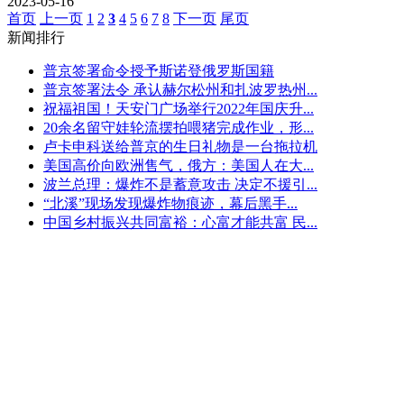
2023-05-16
首页
上一页
1
2
3
4
5
6
7
8
下一页
尾页
新闻排行
普京签署命令授予斯诺登俄罗斯国籍
普京签署法令 承认赫尔松州和扎波罗热州...
祝福祖国！天安门广场举行2022年国庆升...
20余名留守娃轮流摆拍喂猪完成作业，形...
卢卡申科送给普京的生日礼物是一台拖拉机
美国高价向欧洲售气，俄方：美国人在大...
波兰总理：爆炸不是蓄意攻击 决定不援引...
“北溪”现场发现爆炸物痕迹，幕后黑手...
中国乡村振兴共同富裕：心富才能共富 民...