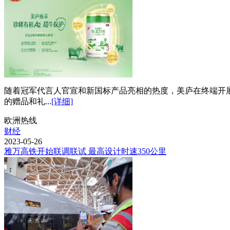
随着冠军代言人官宣和新国标产品亮相的热度，美庐在终端开展
的赠品和礼...
[详细]
欧洲热线
财经
2023-05-26
雅万高铁开始联调联试 最高设计时速350公里